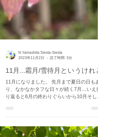
N.Yamashita Siesta-Siesta
2023年11月2日
読了時間: 3分
11月...霜月/雪待月というけれど
11月になりました。 先月まで夏日の日もあ
り、なかなかタフな日々が続く7月…いえ振
り返ると6月の終わりぐらいから10月そして