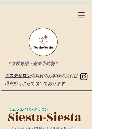
＊
女性専用・完全予約制
＊
エステサロン
の新規のお客様の受付は
現在控えさせて頂いております
​ウェル エイジング サロン
Siesta-Siestaは気持ちよく年齡を重ねていく