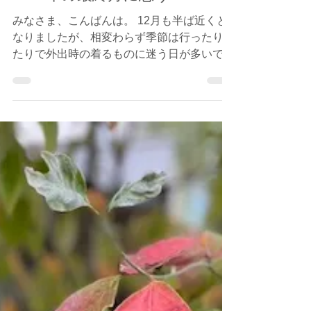
N.Yamashita Siesta-Siesta
2023年12月11日
読了時間: 3分
2023年の最終月に思う
みなさま、こんばんは。 12月も半ば近くと
なりましたが、相変わらず季節は行ったり来
たりで外出時の着るものに迷う日が多いです
ね。 けれどどうやらいよいよ来週末ぐらい
からは本格的に東京も冬を感じられる様にな
る様です。…本当かな？とも思いますが....
(^^)...