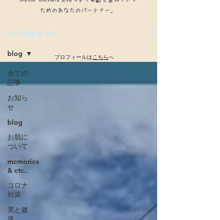
ためのあなたのパートナー。
＊時々Blog & etc...＊
blog
​プロフィールは
こちら
へ
全ての
記事
お知ら
せ
blog
お肌に
ついて
memories
& etc..
コロナ
対策
美と健
康