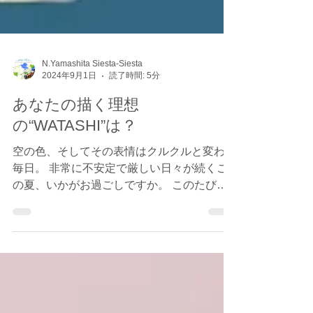
N.Yamashita Siesta-Siesta
2024年9月1日
読了時間: 5分
あなたの描く理想
の“WATASHI”は？
空の色、そしてその表情はクルクルと変わる
毎日。 非常に不安定で厳しい日々が続くこ
の夏、いかがお過ごしですか。 このたびの
台風による被害に遭われたみなさま、 そし
てご家族が大変な毎日を送っていらっしゃる
みなさまに 心からお見舞い申し上げます。...