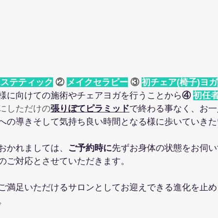
エステティック
 ② 
メイクセラピー
 ③ 
初チェア(椅子)ヨガ
様に向けての施術やチェアヨガを行うことから
④
初任
にしただけの
張りぼてピラミッド
で終わる事なく、お一
への導きそして気持ち良い時間となる様に歩いていきた
おかれましては、
ご予約時に
先ずお身体の状態をお伺い
のご対応とさせていただきます。
ご満足いただけるサロンとしてお迎えできる進化を止め
。