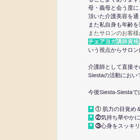
母・義母と会う度に
頂いた介護美容を通
また私自身も年齢を
またサロンのお客様
チェアヨガ講師資格
いう視点からサロン
介護師として直接その
Siestaの活動に
今後Siesta-Si
＊
 ① 
肌力の目覚め
＊
②
気持ち華やか
＊
③
心身をスッキ