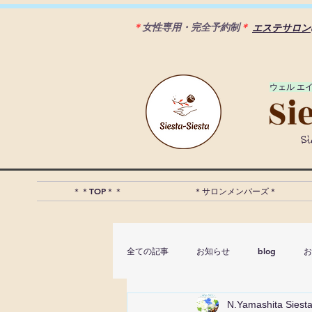
＊
女性専用・完全予約制
＊
エステサロン
​ウェル エ
S
＊＊TOP＊＊
＊サロンメンバーズ＊
全ての記事
お知らせ
blog
お
N.Yamashita Siesta