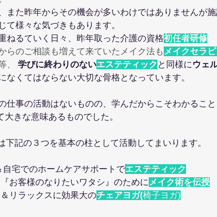
、また昨年からその機会が多いわけではありませんが施
じて様々な気づきもあります。
重ねるていく日々、昨年取った介護の資格
初任者研修
からのご相談も増えて来ていたメイク法も
メイクセラピ
等、
学びに終わりのない
エステティック
と同様に
ウェ
になくてはならない大切な骨格となっています。
仕事の活動はないものの、学んだからこそわかることもあり
おいて大きな意味あるものでした。
estaでは下記の３つを基本の柱として活動してまいります。
＆自宅でのホームケアサポートで
エステティック
に『お客様のなりたいワタシ』のために
メイク術を伝授
リ＆リラックスに効果大の
チェアヨガ(
椅子ヨガ)