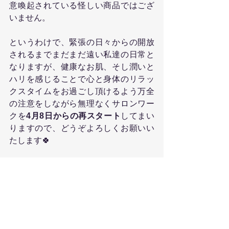
意喚起されている怪しい商品ではござ
いません。
というわけで、緊張の日々からの開放
されるまでまだまだ遠い私達の日常と
なりますが、健康なお肌、そし潤いと
ハリを感じることで心と身体のリラッ
クスタイムをお過ごし頂けるよう万全
の注意をしながら無理なくサロンワー
クを
4月8日からの再スタート
してまい
りますので、どうぞよろしくお願いい
たします🍀
＊
尚、お伝えしており通り、コロナ禍
においてはいらした際に検温させてい
ただき37度以上ある場合は施術受付が
できないため、お客様自身が体調に不
安がある場合は必ず
ご連絡を頂き日程
の変更
をお願いいたします。