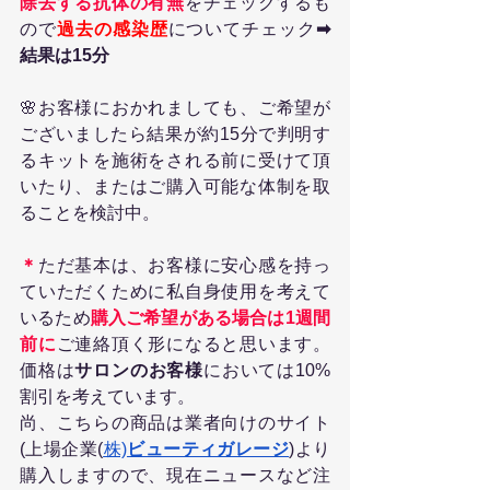
除去する抗体の有無
をチェックするも
ので
過去の感染歴
についてチェック
➡
結果は15分
🌸お客様におかれましても、ご希望が
ございましたら結果が約15分で判明す
るキットを施術をされる前に受けて頂
いたり、またはご購入可能な体制を取
ることを検討中。
＊
ただ基本は、お客様に安心感を持っ
ていただくために私自身使用を考えて
いるため
購入ご希望がある場合は1週間
前に
ご連絡頂く形になると思います。
価格は
サロンのお客様
においては10%
割引を考えています。
尚、こちらの商品は業者向けのサイト
(上場企業(
株)
ビューティガレージ
)より
購入しますので、現在ニュースなど注