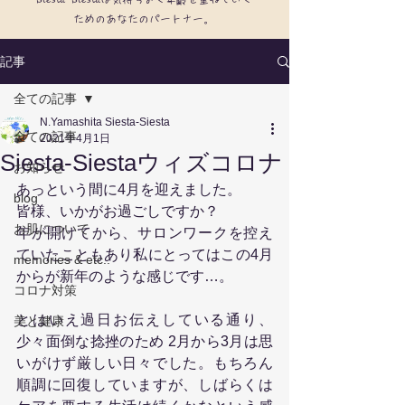
ためのあなたのパートナー。
記事
全ての記事
N.Yamashita Siesta-Siesta
全ての記事
2021年4月1日
Siesta-Siestaウィズコロナ
お知らせ
あっという間に4月を迎えました。
blog
皆様、いかがお過ごしですか？
お肌について
年が開けてから、サロンワークを控え
ていたこともあり私にとってはこの4月
memories & etc..
からが新年のような感じです…。
コロナ対策
とはいえ過日お伝えしている通り、
美と健康
少々面倒な捻挫のため 2月から3月は思
いがけず厳しい日々でした。もちろん
順調に回復していますが、しばらくは