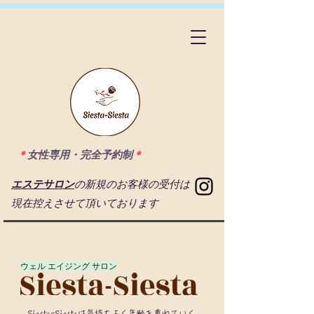
＊
女性専用・完全予約制
＊
エステサロン
の新規のお客様の受付は
現在控えさせて頂いております
​ウェル エイジング サロン
Siesta-Siestaは気持ちよく年齡を重ねていく