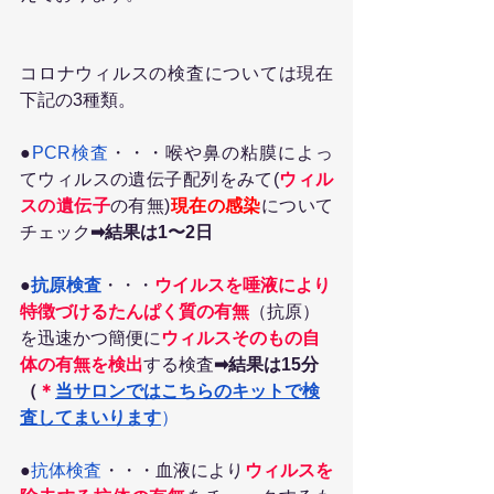
コロナウィルスの検査については現在
下記の3種類。
●
PCR検査
・・・喉や鼻の粘膜によっ
てウィルスの遺伝子配列をみて(
ウィル
スの遺伝子
の有無)
現在の感染
について
チェック
➡
結果は1〜2日　
●
抗原検査
・・・
ウイルスを唾液により
特徴づけるたんぱく質の有無
（抗原）
を迅速かつ簡便に
ウィルスそのもの自
体の有無を検出
する検査
➡
結果は15分
（
＊
当サロンではこちらのキットで検
査してまいります
）
●
抗体検査
・・・血液により
ウィルスを