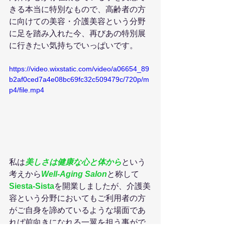
きる本当に特別なもので、高齢者の方
に向けての美容・介護美容という分野
に足を踏み入れた今、再びあの特別展
に行きたい気持ちでいっぱいです。
https://video.wixstatic.com/video/a06654_89
b2af0ced7a4e08bc69fc32c509479c/720p/m
p4/file.mp4
私は
美しさは健康な心と体から
という
考えから
Well-Aging Salon
と称して
Siesta-Sista
を開業しましたが、介護美
容という分野においてもご利用者の方
がご自身を諦めているような場面であ
れば前向きになれる一翼を担う事がで