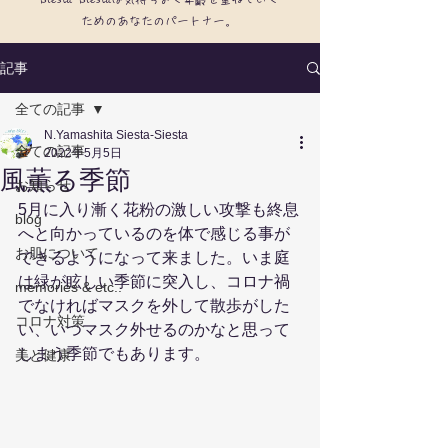
ためのあなたのパートナー。
記事
全ての記事
N.Yamashita Siesta-Siesta
全ての記事
2022年5月5日
風薫る季節
お知らせ
5月に入り漸く花粉の激しい攻撃も終息
blog
へと向かっているのを体で感じる事が
お肌について
できるようになって来ました。いま庭
は緑が眩しい季節に突入し、コロナ禍
memories & etc..
でなければマスクを外して散歩がした
コロナ対策
い、いつマスク外せるのかなと思って
しまう季節でもあります。
美と健康