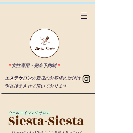
＊
女性専用・完全予約制
＊
エステサロン
の新規のお客様の受付は
現在控えさせて頂いております
​ウェル エイジング サロン
Siesta-Siestaは気持ちよく年齡を重ねていく