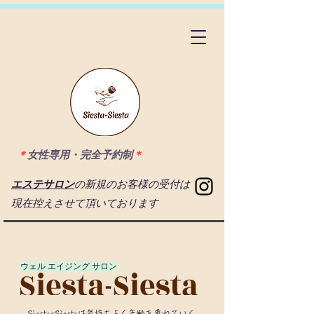
＊
女性専用・完全予約制
＊
エステサロン
の新規のお客様の受付は
現在控えさせて頂いております
​ウェル エイジング サロン
Siesta-Siestaは気持ちよく年齡を重ねていく