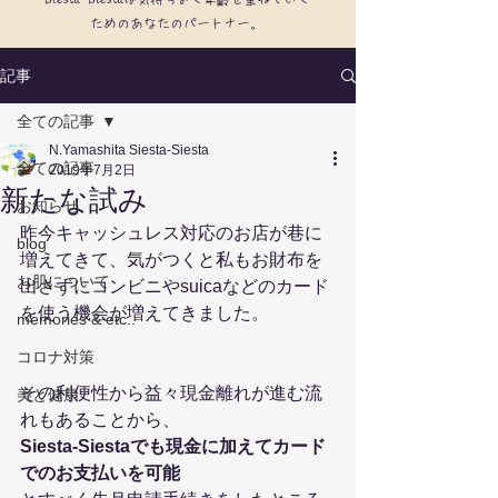
ためのあなたのパートナー。
記事
全ての記事
N.Yamashita Siesta-Siesta
全ての記事
2019年7月2日
新たな試み
お知らせ
昨今キャッシュレス対応のお店が巷に
blog
増えてきて、気がつくと私もお財布を
お肌について
出さずにコンビニやsuicaなどのカード
を使う機会が増えてきました。 
memories & etc..
コロナ対策
その利便性から益々現金離れが進む流
美と健康
れもあることから、
Siesta-Siestaでも現金に加えてカード
でのお支払いを可能