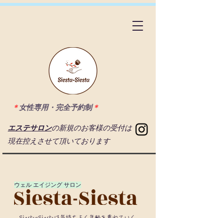
＊
女性専用・完全予約制
＊
エステサロン
の新規のお客様の受付は
現在控えさせて頂いております
​ウェル エイジング サロン
Siesta-Siestaは気持ちよく年齡を重ねていく