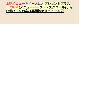
上記メニュー
をベースに
オプ
ションをプラス
→
​Click!
(メニューページ下へスクロール)
から
お選び頂き
お客様専用施術メニューを
♡
​現在、サロンのインスタグラムは、ほぼ更新
していないため非公開になっています
salon & 日常
Instagram
●無断複写·転載を禁じます。© 2013 Siesta-Siesta all rights
reserved. Proudly created with Wix.com.
＊
ブラウザによっては文字やカレンダーの位置がずれることがあります。