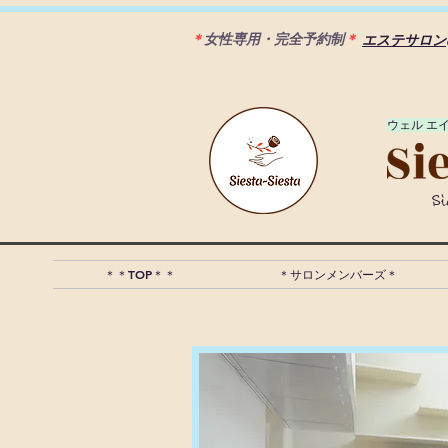
＊
女性専用・完全予約制
＊
エステサロン
​ウェル エ
S
＊＊TOP＊＊
＊サロンメンバーズ＊