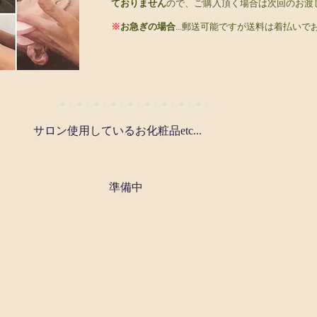
ておりません
ので、ご購入頂く場合は次回のお渡
※
お急ぎの場合
...郵送可能ですが送料は着払い
＊
＊
＊
＊
＊
＊
＊
＊
＊
＊
＊
＊
＊
＊
＊
＊
＊
＊
サロン使用しているお化粧品etc...
​準備中