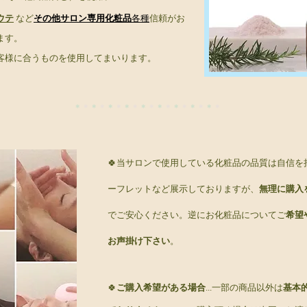
ウテ
など
その他
サロン専用化粧品
各種
信頼がお
ます。
客様に合うものを使用してまいります。
＊
＊
＊
＊
＊
＊
＊
＊
＊
＊
＊
＊
＊
＊
＊
＊
＊
＊
🍀当サロンで使用している化粧品の品質は自信
ーフレットなど展示しておりますが、
無理に購入
でご安心ください。逆にお化粧品についてご
希望
お声掛け下さい
。
🍀
ご購入希望がある場合
...一部の商品以外は
基本