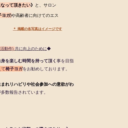
になって頂きたい
》
と、サロン
子ヨガ)
や高齢者に向けてのエス
＊ 掲載の各写真はイメージです
向上のために
/日常生活動作)
共に
◆
自身を楽しむ時間を持って頂く
事を目指
えて
椅子ヨガ
をお勧めしております。
生まれリハビリや社会参加への意欲がわ
が多数報告されています。