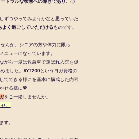
ュートラルな状態への導きであり、心
しずつやってみようかなと思っていた
ちよく過ごしていただける
ものです。
ませんが、シニアの方や体力に限ら
メニューになっています。
ながら一度は救急車で運ばれ入院を促
ました。RYT200というヨガ資格の
してできる様にを基本に構成した内容
せる様に💖
ガ
をご一緒しませんか。
ませ。
ます。