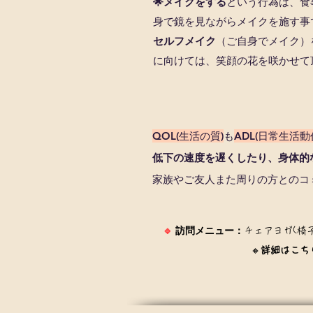
🌟メイクをする
という行為は、食
身で鏡を見ながらメイクを施す事
セルフメイク
（ご自身でメイク）
に向けては、笑顔の花を咲かせて
QOL
(生活の質)
も
ADL
(日常生活動
低下の速度を遅くしたり、身体的
家族やご友人また周りの方とのコ
🔹
訪問メニュー：
チェアヨガ(椅子
​ 🔸
詳細はこち