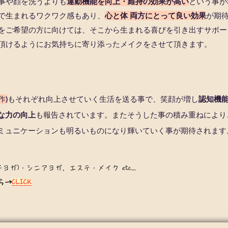
事や顔を洗うよりも
運動機能を向上・維持の効果が高い
という事が
で生まれるワクワク感もあり、
心と体 両方にとって良い効果
が期
をご希望の方に向けては、そこから生まれる喜びを引き出すサポートを
頂けるようにお気持ちに寄り添ったメイクをさせて頂きます。
作)
もそれぞれ向上させていく生活を送る事で、笑顔が増し
認知機
な力の向上
も報告されています。またそうした事の積み重ねにより
ミュニケーションも
明るいものになり
輝いていく事が期待されます
ヨガ)・シニアヨガ、エステ・メイク etc...
ら→
CLICK