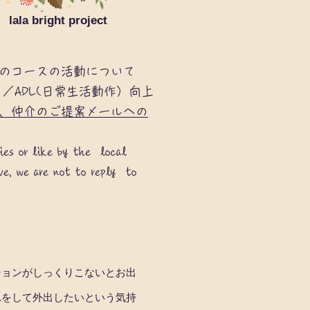
​lala bright project
のコースの活動について
／ADL(日常生活動作）向上
、仲介のご提案メールへの
ties or like by the local
ve, we are not to reply to
ションがしっくりこないとお出
れをして外出したいという気持