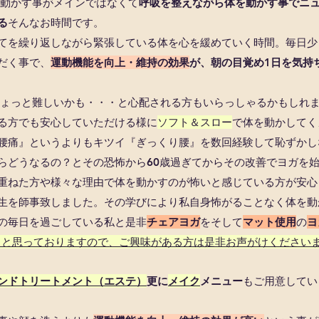
動かす事がメインではなくて
呼吸を整えながら体を動かす事でニ
る
そんなお時間です。
てを繰り返しながら緊張している体を心を緩めていく時間。毎日少
だく事で、
運動機能を向上・維持の効果
が、
朝の目覚め1日を気持
ょっと難しいかも・・・と心配される方もいらっしゃるかもしれ
る方でも安心していただける様に
ソフト＆スロー
で体を動かしてく
腰痛』というよりもキツイ『ぎっくり腰』を数回経験して恥ずかし
どうなるの？とその恐怖から60歳過ぎてからその改善でヨガを始め
重ねた方や様々な理由で体を動かすのが怖いと感じている方が安心
生を師事致しました。その学びにより私自身怖がることなく体を動か
の毎日を過ごしている私と是非
チェアヨガ
をそして
マット使用
の
ヨ
こうと思っておりますので、ご興味がある方は是非お声がけください
ンドトリートメント（エステ）
更に
メイク
メニュー
もご用意してい