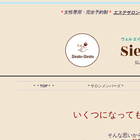
＊
女性専用・完全予約制
＊
エステサロン
​ウェル エ
S
＊＊TOP＊＊
＊サロンメンバーズ＊
いくつになって
そんな思いか