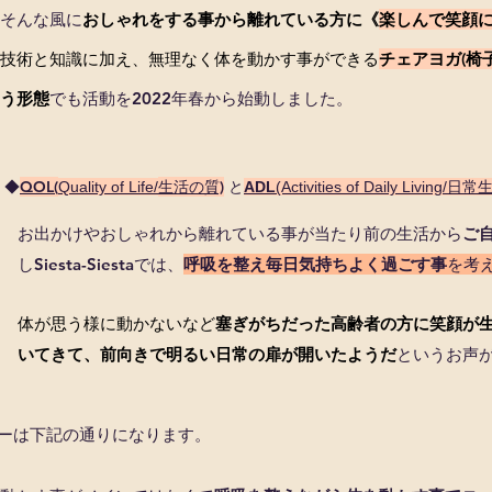
そんな風に
おしゃれをする事から離れている方に《
楽しんで笑顔
技術と知識に加え、無理なく体を動かす事ができる
チェアヨガ(椅
う形態
でも活動を2022年春から始動しました。
QOL
(
生活の質)
と
◆
Quality of Life/
ADL
(Activities of Daily Living
お出かけやおしゃれから離れている事が当たり前の生活から
ご
し
Siesta-Siestaでは、
呼吸を整え毎日気持ちよく過ごす事
を考
体が思う様に動かないなど
塞ぎ
がちだった高齢者の方に笑顔が
いてきて、前向きで明るい
日常の扉が開いたようだ
という
​お
声
るメニューは下記の通りになります。