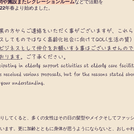
問や施設またレクレーションルーム
などで活動を
022年春より始めました。
業の方からご連絡をいただく事がございますが、これら
してものではなく高齢化社会に向けてQOL(生活の質）
ビジネスとして仲介をお願いする事はございませんので
おります
。ご了承ください。
cipating in elderly support activities at elderly care facili
 received various proposals, but for the reasons stated abo
 your understanding.
たりしてくると、多くの女性はその日の髪型やメイクそしてファッ
います。更に加齢とともに身体が思うようにならないと、おしゃ