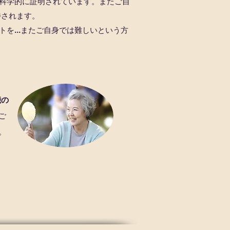
科学的に証明されています。またご自
待されます。
...また
ご自身では難しいという方
能の
ご
。