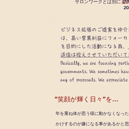
サロンワークとは別に
訪
2
ビジネス拡張のご提案を仲介
は、高い営業利益にフォーカス
を目的にした活動になる為、
返信は控えさせていただいて
Basically, we are focusing parti
governments. We sometimes have
any of proposals. We appreciate
”笑顔が輝く日々”を...
​年を重ね体が思う様に動かなくなっ
かけするのが嫌になる事があるかと思