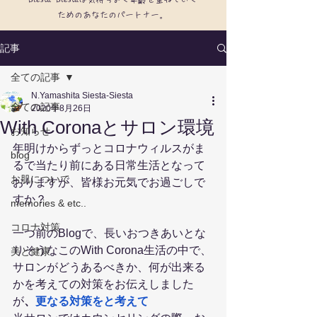
ためのあなたのパートナー。
記事
全ての記事
N.Yamashita Siesta-Siesta
全ての記事
2020年8月26日
With Coronaとサロン環境
お知らせ
年明けからずっとコロナウィルスがま
blog
るで当たり前にある日常生活となって
お肌について
おりますが、皆様お元気でお過ごしで
すか？
memories & etc..
コロナ対策
一つ前のBlogで、長いおつきあいとな
りそうなこのWith Corona生活の中で、
美と健康
サロンがどうあるべきか、何が出来る
かを考えての対策をお伝えしました
が
、
更なる対策をと考えて