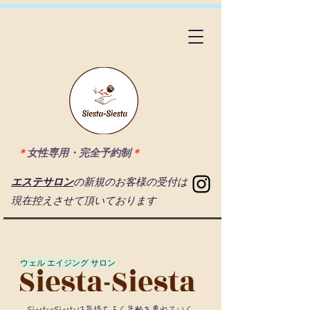
＊
女性専用・完全予約制
＊
エステサロン
の新規のお客様の受付は
現在控えさせて頂いております
​ウェル エイジング サロン
Siesta-Siestaは気持ちよく年齡を重ねていく